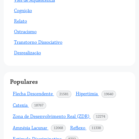
Viés de Aquiescência
Cognição
Relato
Ostracismo
Transtorno Dissociativo
Desrealização
Populares
Flecha Descendente
Hipertimia
acessos
acessos
21581
19640
Catexia
acessos
18767
Zona de Desenvolvimento Real (ZDR)
acessos
12274
Amnésia Lacunar
Reflexo
acessos
acessos
12068
11338
acessos