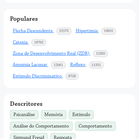
Populares
Flecha Descendente
Hipertimia
acessos
acessos
21573
19631
Catexia
acessos
18762
Zona de Desenvolvimento Real (ZDR)
acessos
12265
Amnésia Lacunar
Reflexo
acessos
acessos
12061
11331
Estímulo Discriminativo
acessos
8728
Descritores
Psicanálise
Memória
Estímulo
Análise do Comportamento
Comportamento
Sigmund Freud
Resposta