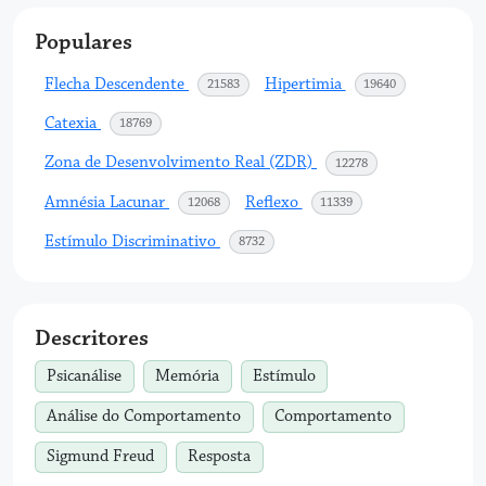
Populares
Flecha Descendente
Hipertimia
acessos
acessos
21583
19640
Catexia
acessos
18769
Zona de Desenvolvimento Real (ZDR)
acessos
12278
Amnésia Lacunar
Reflexo
acessos
acessos
12068
11339
Estímulo Discriminativo
acessos
8732
Descritores
Psicanálise
Memória
Estímulo
Análise do Comportamento
Comportamento
Sigmund Freud
Resposta