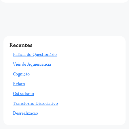
Recentes
Falácia do Questionário
Viés de Aquiescência
Cognição
Relato
Ostracismo
Transtorno Dissociativo
Desrealização