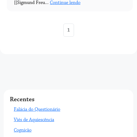
[[Sigmund Freu...
Continue lendo
1
Recentes
Falácia do Questionário
Viés de Aquiescência
Cognição