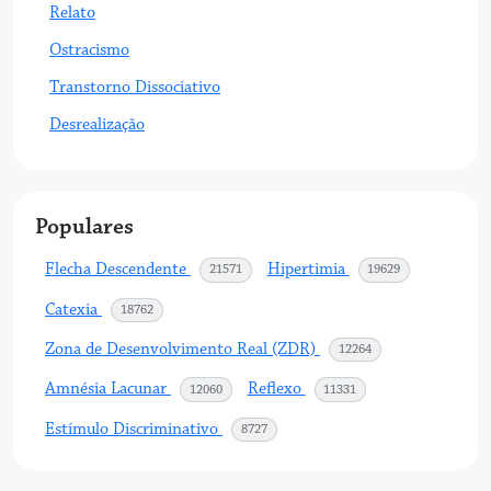
Relato
Ostracismo
Transtorno Dissociativo
Desrealização
Populares
Flecha Descendente
Hipertimia
acessos
acessos
21571
19629
Catexia
acessos
18762
Zona de Desenvolvimento Real (ZDR)
acessos
12264
Amnésia Lacunar
Reflexo
acessos
acessos
12060
11331
Estímulo Discriminativo
acessos
8727