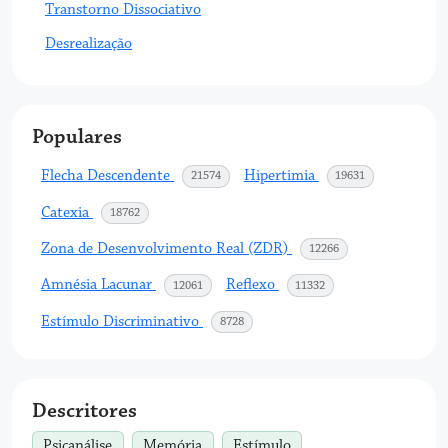
Transtorno Dissociativo
Desrealização
Populares
Flecha Descendente
Hipertimia
acessos
acessos
21574
19631
Catexia
acessos
18762
Zona de Desenvolvimento Real (ZDR)
acessos
12266
Amnésia Lacunar
Reflexo
acessos
acessos
12061
11332
Estímulo Discriminativo
acessos
8728
Descritores
Psicanálise
Memória
Estímulo