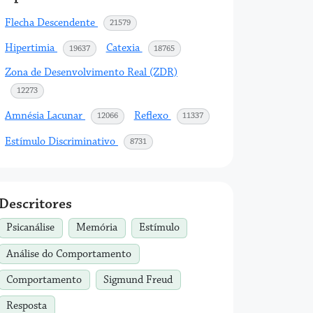
Flecha Descendente
acessos
21579
Hipertimia
Catexia
acessos
acessos
19637
18765
Zona de Desenvolvimento Real (ZDR)
acessos
12273
Amnésia Lacunar
Reflexo
acessos
acessos
12066
11337
Estímulo Discriminativo
acessos
8731
Descritores
Psicanálise
Memória
Estímulo
Análise do Comportamento
Comportamento
Sigmund Freud
Resposta