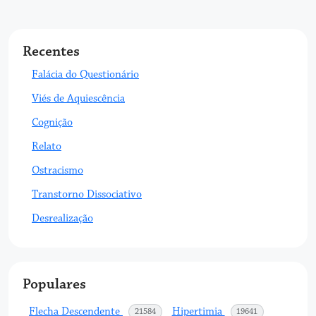
Recentes
Falácia do Questionário
Viés de Aquiescência
Cognição
Relato
Ostracismo
Transtorno Dissociativo
Desrealização
Populares
Flecha Descendente
Hipertimia
acessos
acessos
21584
19641