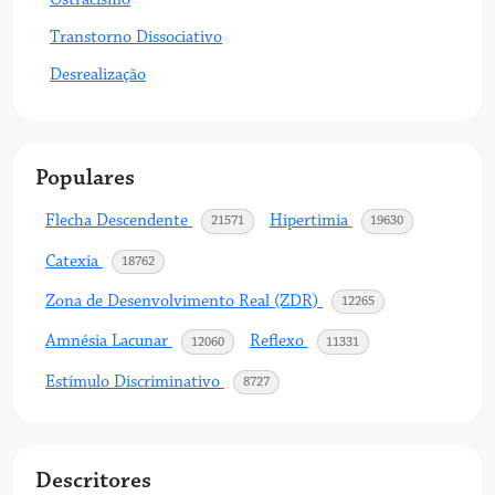
Transtorno Dissociativo
Desrealização
Populares
Flecha Descendente
Hipertimia
acessos
acessos
21571
19630
Catexia
acessos
18762
Zona de Desenvolvimento Real (ZDR)
acessos
12265
Amnésia Lacunar
Reflexo
acessos
acessos
12060
11331
Estímulo Discriminativo
acessos
8727
Descritores