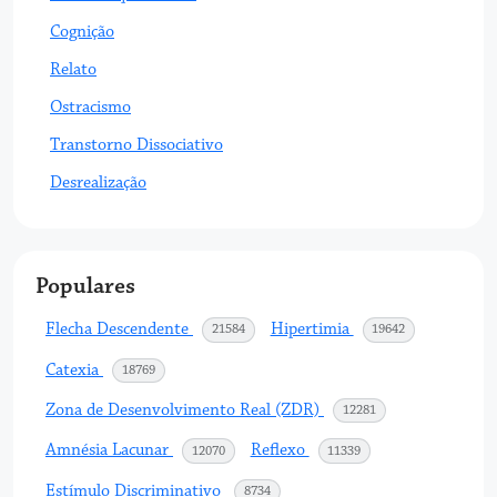
Cognição
Relato
Ostracismo
Transtorno Dissociativo
Desrealização
Populares
Flecha Descendente
Hipertimia
acessos
acessos
21584
19642
Catexia
acessos
18769
Zona de Desenvolvimento Real (ZDR)
acessos
12281
Amnésia Lacunar
Reflexo
acessos
acessos
12070
11339
Estímulo Discriminativo
acessos
8734