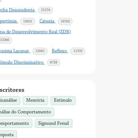
echa Descendente
acessos
21574
pertimia
Catexia
acessos
acessos
19631
18762
na de Desenvolvimento Real (ZDR)
acessos
12266
nésia Lacunar
Reflexo
acessos
acessos
12061
11332
tímulo Discriminativo
acessos
8728
scritores
icanálise
Memória
Estímulo
nálise do Comportamento
omportamento
Sigmund Freud
esposta