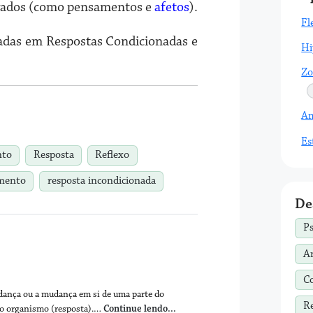
ivados (como pensamentos e
afetos
).
Fl
cadas em Respostas Condicionadas e
Hi
Zo
Am
Es
nto
Resposta
Reflexo
mento
resposta incondicionada
De
Ps
A
C
dança ou a mudança em si de uma parte do
R
no organismo (resposta).…
Continue lendo...