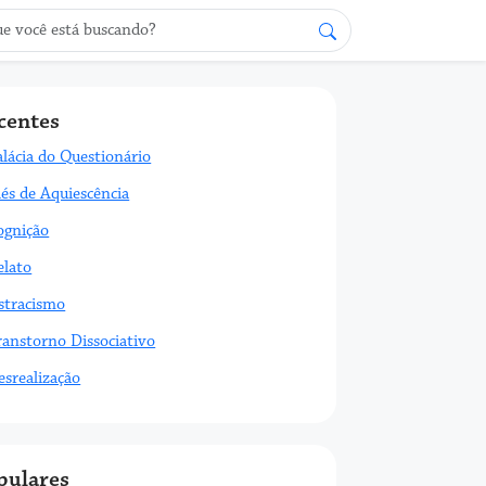
centes
alácia do Questionário
iés de Aquiescência
ognição
elato
stracismo
ranstorno Dissociativo
esrealização
pulares