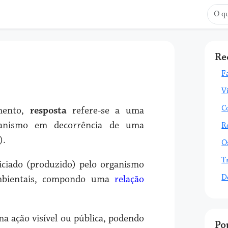
Re
F
V
C
mento,
resposta
refere-se a uma
anismo em decorrência de uma
R
).
O
T
iciado (produzido) pelo organismo
D
mbientais, compondo uma
relação
ma ação visível ou pública, podendo
Po