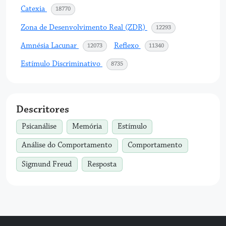
Catexia
acessos
18770
Zona de Desenvolvimento Real (ZDR)
acessos
12293
Amnésia Lacunar
Reflexo
acessos
acessos
12073
11340
Estímulo Discriminativo
acessos
8735
Descritores
Psicanálise
Memória
Estímulo
Análise do Comportamento
Comportamento
Sigmund Freud
Resposta