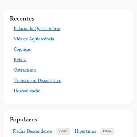
Recentes
Falácia do Questionário
Viés de Aquiescência
Cognição
Relato
Ostracismo
Transtorno Dissociativo
Desrealização
Populares
Flecha Descendente
Hipertimia
acessos
acessos
21587
19644