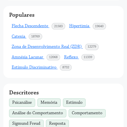
Populares
Flecha Descendente
Hipertimia
acessos
acessos
21583
19640
Catexia
acessos
18769
Zona de Desenvolvimento Real (ZDR)
acessos
12279
Amnésia Lacunar
Reflexo
acessos
acessos
12068
11339
Estímulo Discriminativo
acessos
8732
Descritores
Psicanálise
Memória
Estímulo
Análise do Comportamento
Comportamento
Sigmund Freud
Resposta