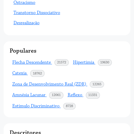
Ostracismo
Transtorno Dissociativo
Desrealização
Populares
Flecha Descendente
Hipertimia
acessos
acessos
21572
19630
Catexia
acessos
18762
Zona de Desenvolvimento Real (ZDR)
acessos
12265
Amnésia Lacunar
Reflexo
acessos
acessos
12061
11331
Estímulo Discriminativo
acessos
8728
Descritores